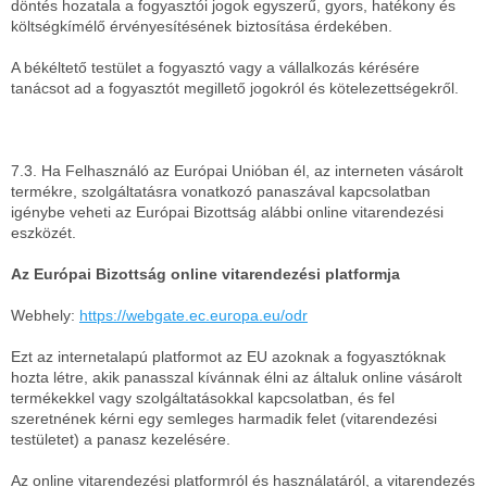
döntés hozatala a fogyasztói jogok egyszerű, gyors, hatékony és
költségkímélő érvényesítésének biztosítása érdekében.
A békéltető testület a fogyasztó vagy a vállalkozás kérésére
tanácsot ad a fogyasztót megillető jogokról és kötelezettségekről.
7.3. Ha Felhasználó az Európai Unióban él, az interneten vásárolt
termékre, szolgáltatásra vonatkozó panaszával kapcsolatban
igénybe veheti az Európai Bizottság alábbi online vitarendezési
eszközét.
Az Európai Bizottság online vitarendezési platformja
Webhely:
https://webgate.ec.europa.eu/odr
Ezt az internetalapú platformot az EU azoknak a fogyasztóknak
hozta létre, akik panasszal kívánnak élni az általuk online vásárolt
termékekkel vagy szolgáltatásokkal kapcsolatban, és fel
szeretnének kérni egy semleges harmadik felet (vitarendezési
testületet) a panasz kezelésére.
Az online vitarendezési platformról és használatáról, a vitarendezés