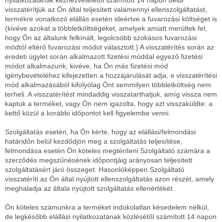
visszatérítjük az Ön által teljesített valamennyi ellenszolgáltatást,
termékre vonatkozó elállás esetén ideértve a fuvarozási költséget is
(kivéve azokat a többletköltségeket, amelyek amiatt merültek fel,
hogy Ön az általunk felkínált, legolcsóbb szokásos fuvarozási
módtól eltérő fuvarozási módot választott.) A visszatérítés során az
eredeti ügylet során alkalmazott fizetési móddal egyező fizetési
módot alkalmazunk, kivéve, ha Ön más fizetési mód
igénybevételéhez kifejezetten a hozzájárulását adja; e visszatérítési
mód alkalmazásából kifolyólag Önt semmilyen többletköltség nem
terheli. A visszatérítést mindaddig visszatarthatjuk, amíg vissza nem
kaptuk a terméket, vagy Ön nem igazolta, hogy azt visszaküldte: a
kettő közül a korábbi időpontot kell figyelembe venni.
Szolgáltatás esetén, ha Ön kérte, hogy az elállási/felmondási
határidőn belül kezdődjön meg a szolgáltatás teljesítése,
felmondása esetén Ön köteles megtéríteni Szolgáltató számára a
szerződés megszűnésének időpontjáig arányosan teljesített
szolgáltatásért járó összeget. Hasonlóképpen Szolgáltató
visszatéríti az Ön által nyújtott ellenszolgáltatás azon részét, amely
meghaladja az általa nyújtott szolgáltatás ellenértékét.
Ön köteles számunkra a terméket indokolatlan késedelem nélkül,
de legkésőbb elállási nyilatkozatának közlésétől számított 14 napon