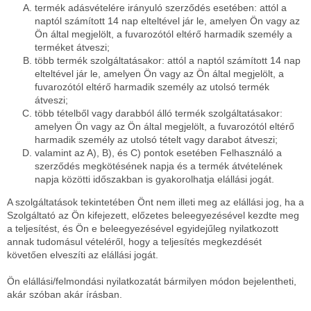
termék adásvételére irányuló szerződés esetében: attól a
naptól számított 14 nap elteltével jár le, amelyen Ön vagy az
Ön által megjelölt, a fuvarozótól eltérő harmadik személy a
terméket átveszi;
több termék szolgáltatásakor: attól a naptól számított 14 nap
elteltével jár le, amelyen Ön vagy az Ön által megjelölt, a
fuvarozótól eltérő harmadik személy az utolsó termék
átveszi;
több tételből vagy darabból álló termék szolgáltatásakor:
amelyen Ön vagy az Ön által megjelölt, a fuvarozótól eltérő
harmadik személy az utolsó tételt vagy darabot átveszi;
valamint az A), B), és C) pontok esetében Felhasználó a
szerződés megkötésének napja és a termék átvételének
napja közötti időszakban is gyakorolhatja elállási jogát.
A szolgáltatások tekintetében Önt nem illeti meg az elállási jog, ha a
Szolgáltató az Ön kifejezett, előzetes beleegyezésével kezdte meg
a teljesítést, és Ön e beleegyezésével egyidejűleg nyilatkozott
annak tudomásul vételéről, hogy a teljesítés megkezdését
követően elveszíti az elállási jogát.
Ön elállási/felmondási nyilatkozatát bármilyen módon bejelentheti,
akár szóban akár írásban.