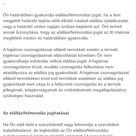
--
Ön határidőben gyakorolja elállási/felmondási jogát, ha a fent
megjelölt határidő lejárta előtt elküldi írásbeli elállási nyilatkozatát,
vagy a határidő utolsó napján szóban bejelenti azt. Önt terheli
annak bizonyítása, hogy az elállási/felmondási jogát az itt írtaknak
megfelelő módon és határidőben gyakorolta.
A higiéniai csomagolással ellátott termékek esetén a termék
higiéniai csomagolásának eltávolítását követően Ön nem
gyakorolhatja indokolás nélküli elállási jogát. A higiéniai
csomagoláson kívüli, további csomagolás felbontása nem
akadályozza az elállási jog gyakorlását. A higiéniai csomagolással
ellátott termékeken kívül eső termékek esetében az elállási jog
gyakorlását nem zárja ki a felbontott csomagolás és a termék
jellegének, tulajdonságainak és működésének megállapításához
szükséges használat.
Az elállás/felmondás joghatásai
Ha Ön eláll ettől a szerződéstől vagy felmondja a szerződést
haladéktalanul, de legkésőbb az Ön elállási/felmondási
nyilatkozatának kézhezvételétől számított 14 napon belül