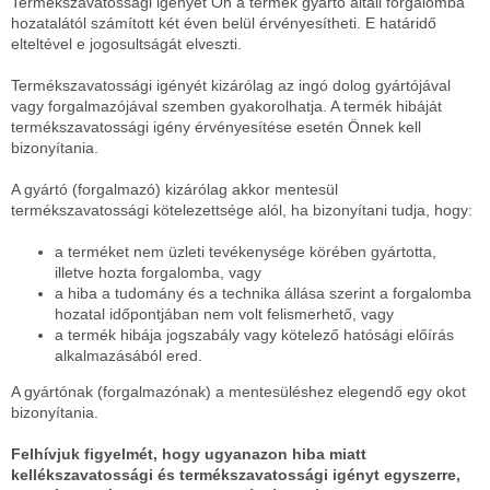
Termékszavatossági igényét Ön a termék gyártó általi forgalomba
hozatalától számított két éven belül érvényesítheti. E határidő
elteltével e jogosultságát elveszti.
Termékszavatossági igényét kizárólag az ingó dolog gyártójával
vagy forgalmazójával szemben gyakorolhatja. A termék hibáját
termékszavatossági igény érvényesítése esetén Önnek kell
bizonyítania.
A gyártó (forgalmazó) kizárólag akkor mentesül
termékszavatossági kötelezettsége alól, ha bizonyítani tudja, hogy:
a terméket nem üzleti tevékenysége körében gyártotta,
illetve hozta forgalomba, vagy
a hiba a tudomány és a technika állása szerint a forgalomba
hozatal időpontjában nem volt felismerhető, vagy
a termék hibája jogszabály vagy kötelező hatósági előírás
alkalmazásából ered.
A gyártónak (forgalmazónak) a mentesüléshez elegendő egy okot
bizonyítania.
Felhívjuk figyelmét, hogy ugyanazon hiba miatt
kellékszavatossági és termékszavatossági igényt egyszerre,