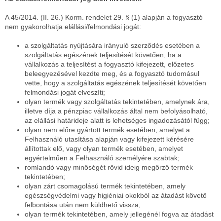
A 45/2014. (II. 26.) Korm. rendelet 29. § (1) alapján a fogyasztó
nem gyakorolhatja elállási/felmondási jogát:
a szolgáltatás nyújtására irányuló szerződés esetében a
szolgáltatás egészének teljesítését követően, ha a
vállalkozás a teljesítést a fogyasztó kifejezett, előzetes
beleegyezésével kezdte meg, és a fogyasztó tudomásul
vette, hogy a szolgáltatás egészének teljesítését követően
felmondási jogát elveszíti;
olyan termék vagy szolgáltatás tekintetében, amelynek ára,
illetve díja a pénzpiac vállalkozás által nem befolyásolható,
az elállási határideje alatt is lehetséges ingadozásától függ;
olyan nem előre gyártott termék esetében, amelyet a
Felhasználó utasítása alapján vagy kifejezett kérésére
állítottak elő, vagy olyan termék esetében, amelyet
egyértelműen a Felhasználó személyére szabtak;
romlandó vagy minőségét rövid ideig megőrző termék
tekintetében;
olyan zárt csomagolású termék tekintetében, amely
egészségvédelmi vagy higiéniai okokból az átadást követő
felbontása után nem küldhető vissza;
olyan termék tekintetében, amely jellegénél fogva az átadást