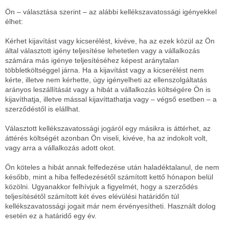
Ön – választása szerint – az alábbi kellékszavatossági igényekkel
élhet:
Kérhet kijavítást vagy kicserélést, kivéve, ha az ezek közül az Ön
által választott igény teljesítése lehetetlen vagy a vállalkozás
számára más igénye teljesítéséhez képest aránytalan
többletköltséggel járna. Ha a kijavítást vagy a kicserélést nem
kérte, illetve nem kérhette, úgy igényelheti az ellenszolgáltatás
arányos leszállítását vagy a hibát a vállalkozás költségére Ön is
kijavíthatja, illetve mással kijavíttathatja vagy – végső esetben – a
szerződéstől is elállhat.
Választott kellékszavatossági jogáról egy másikra is áttérhet, az
áttérés költségét azonban Ön viseli, kivéve, ha az indokolt volt,
vagy arra a vállalkozás adott okot.
Ön köteles a hibát annak felfedezése után haladéktalanul, de nem
később, mint a hiba felfedezésétől számított kettő hónapon belül
közölni. Ugyanakkor felhívjuk a figyelmét, hogy a szerződés
teljesítésétől számított két éves elévülési határidőn túl
kellékszavatossági jogait már nem érvényesítheti. Használt dolog
esetén ez a határidő egy év.