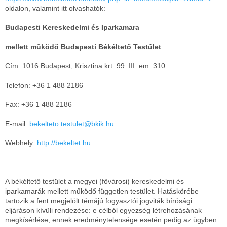
oldalon, valamint itt olvashatók:
Budapesti Kereskedelmi és Iparkamara
mellett működő Budapesti Békéltető Testület
Cím: 1016 Budapest, Krisztina krt. 99. III. em. 310.
Telefon: +36 1 488 2186
Fax: +36 1 488 2186
E-mail:
bekelteto.testulet@bkik.hu
Webhely:
http://bekeltet.hu
A békéltető testület a megyei (fővárosi) kereskedelmi és
iparkamarák mellett működő független testület. Hatáskörébe
tartozik a fent megjelölt témájú fogyasztói jogviták bírósági
eljáráson kívüli rendezése: e célból egyezség létrehozásának
megkísérlése, ennek eredménytelensége esetén pedig az ügyben