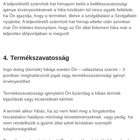
A teljesítéstől számított hat hónapon belül a kellékszavatossági
igénye érvényesítésének a hiba közlésén túl nincs egyéb feltétele,
ha Ön igazolja, hogy a terméket, illetve a szolgáltatást a Szolgáltató
nyújtotta. A teljesítéstől számított hat hónap eltelte után azonban
már Ön köteles bizonyítani, hogy az Ön által felismert hiba már a
teljesítés időpontjában is megvolt.
4. Termékszavatosság
Ingó dolog (termék) hibája esetén Ön – választása szerint – 3.
pontban meghatározott jogát vagy termékszavatossági igényt
érvényesíthet.
Termékszavatossági igényként Ön kizárólag a hibás termék
kijavítását vagy kicserélését kérheti.
A termék akkor hibás, ha az nem felel meg a forgalomba
hozatalakor hatályos minőségi követelményeknek, vagy pedig, ha
nem rendelkezik a gyártó által adott leírásban szereplő
tulajdonságokkal.