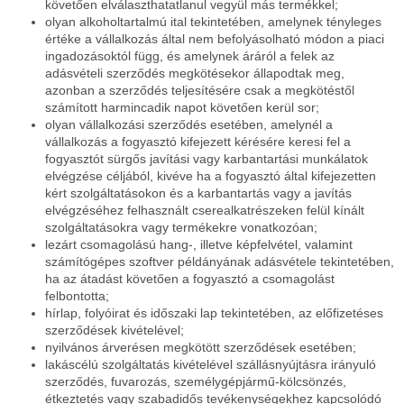
követően elválaszthatatlanul vegyül más termékkel;
olyan alkoholtartalmú ital tekintetében, amelynek tényleges
értéke a vállalkozás által nem befolyásolható módon a piaci
ingadozásoktól függ, és amelynek áráról a felek az
adásvételi szerződés megkötésekor állapodtak meg,
azonban a szerződés teljesítésére csak a megkötéstől
számított harmincadik napot követően kerül sor;
olyan vállalkozási szerződés esetében, amelynél a
vállalkozás a fogyasztó kifejezett kérésére keresi fel a
fogyasztót sürgős javítási vagy karbantartási munkálatok
elvégzése céljából, kivéve ha a fogyasztó által kifejezetten
kért szolgáltatásokon és a karbantartás vagy a javítás
elvégzéséhez felhasznált cserealkatrészeken felül kínált
szolgáltatásokra vagy termékekre vonatkozóan;
lezárt csomagolású hang-, illetve képfelvétel, valamint
számítógépes szoftver példányának adásvétele tekintetében,
ha az átadást követően a fogyasztó a csomagolást
felbontotta;
hírlap, folyóirat és időszaki lap tekintetében, az előfizetéses
szerződések kivételével;
nyilvános árverésen megkötött szerződések esetében;
lakáscélú szolgáltatás kivételével szállásnyújtásra irányuló
szerződés, fuvarozás, személygépjármű-kölcsönzés,
étkeztetés vagy szabadidős tevékenységekhez kapcsolódó