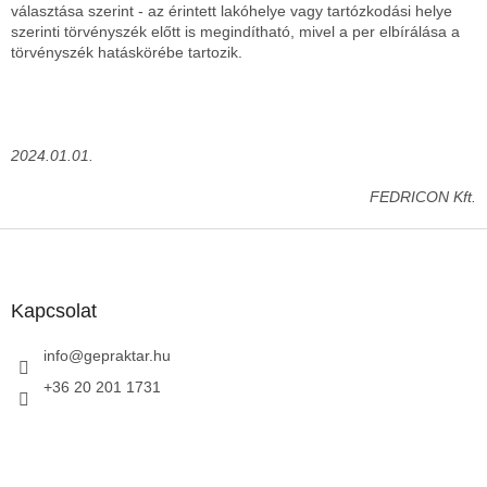
választása szerint - az érintett lakóhelye vagy tartózkodási helye
szerinti törvényszék előtt is megindítható, mivel a per elbírálása a
törvényszék hatáskörébe tartozik.
2024.01.01.
FEDRICON Kft.
L
á
b
l
Kapcsolat
é
c
info
@
gepraktar.hu
+36 20 201 1731