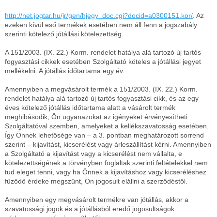
http://net.jogtar.hu/jr/gen/hjegy_doc.cgi?docid=a0300151.kor/
. Az
ezeken kívül eső termékek esetében nem áll fenn a jogszabály
szerinti kötelező jótállási kötelezettség.
A 151/2003. (IX. 22.) Korm. rendelet hatálya alá tartozó új tartós
fogyasztási cikkek esetében Szolgáltató köteles a jótállási jegyet
mellékelni. A jótállás időtartama egy év.
Amennyiben a megvásárolt termék a 151/2003. (IX. 22.) Korm.
rendelet hatálya alá tartozó új tartós fogyasztási cikk, és az egy
éves kötelező jótállás időtartama alatt a vásárolt termék
meghibásodik, Ön ugyanazokat az igényeket érvényesítheti
Szolgáltatóval szemben, amelyeket a kellékszavatosság esetében.
Így Önnek lehetősége van – a 3. pontban meghatározott sorrend
szerint – kijavítást, kicserélést vagy árleszállítást kérni. Amennyiben
a Szolgáltató a kijavítást vagy a kicserélést nem vállalta, e
kötelezettségének a törvényben foglaltak szerinti feltételekkel nem
tud eleget tenni, vagy ha Önnek a kijavításhoz vagy kicseréléshez
fűződő érdeke megszűnt, Ön jogosult elállni a szerződéstől.
Amennyiben egy megvásárolt termékre van jótállás, akkor a
szavatossági jogok és a jótállásból eredő jogosultságok