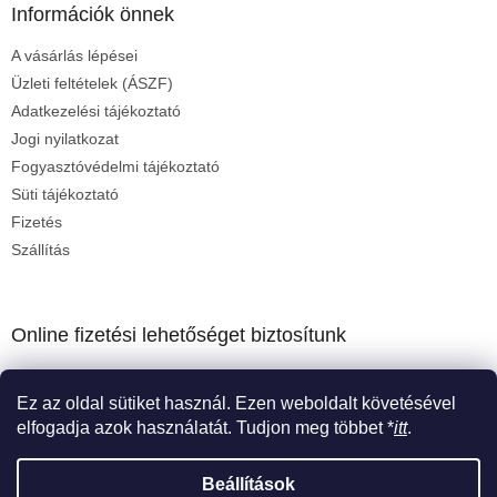
Információk önnek
A vásárlás lépései
Üzleti feltételek (ÁSZF)
Adatkezelési tájékoztató
Jogi nyilatkozat
Fogyasztóvédelmi tájékoztató
Süti tájékoztató
Fizetés
Szállítás
Online fizetési lehetőséget biztosítunk
Ez az oldal sütiket használ. Ezen weboldalt követésével
elfogadja azok használatát. Tudjon meg többet *
itt
.
Beállítások
Shoptet készítette