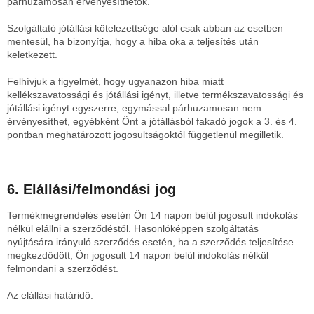
párhuzamosan érvényesíthetők.
Szolgáltató jótállási kötelezettsége alól csak abban az esetben
mentesül, ha bizonyítja, hogy a hiba oka a teljesítés után
keletkezett.
Felhívjuk a figyelmét, hogy ugyanazon hiba miatt
kellékszavatossági és jótállási igényt, illetve termékszavatossági és
jótállási igényt egyszerre, egymással párhuzamosan nem
érvényesíthet, egyébként Önt a jótállásból fakadó jogok a 3. és 4.
pontban meghatározott jogosultságoktól függetlenül megilletik.
6. Elállási/felmondási jog
Termékmegrendelés esetén Ön 14 napon belül jogosult indokolás
nélkül elállni a szerződéstől. Hasonlóképpen szolgáltatás
nyújtására irányuló szerződés esetén, ha a szerződés teljesítése
megkezdődött, Ön jogosult 14 napon belül indokolás nélkül
felmondani a szerződést.
Az elállási határidő: