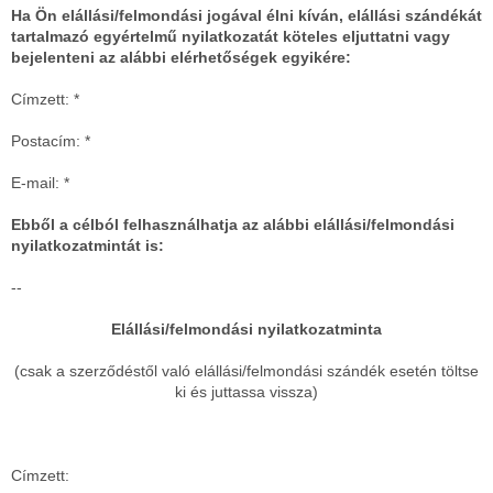
Ha Ön elállási/felmondási jogával élni kíván, elállási szándékát
tartalmazó egyértelmű nyilatkozatát köteles eljuttatni vagy
bejelenteni az alábbi elérhetőségek
egyikére:
Címzett: *
Postacím: *
E-mail: *
Ebből a célból felhasználhatja az alábbi elállási/felmondási
nyilatkozatmintát is:
--
Elállási/felmondási nyilatkozatminta
(csak a szerződéstől való elállási/felmondási szándék esetén töltse
ki és juttassa vissza)
Címzett: