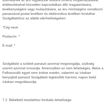
személynek az áru fogyasztók részére történő forgalmazásával,
értékesítésével közvetlen kapcsolatban álló magatartására,
tevékenységére vagy mulasztására, az áru minőségére vonatkozó
panaszával postai levélben és elektronikus levélben fordulhat
Szolgáltatóhoz az alábbi elérhetőségeken:
*Cég neve
Postacím:
*
E-mail:
*
Szolgáltató a szóbeli panaszt azonnal megvizsgálja, szükség
szerint azonnal orvosolja. Amennyiben ez nem lehetséges, illetve a
Felhasználó egyet nem értése esetén, valamint az írásban
benyújtott panaszt Szolgáltató legkésőbb harminc napon belül
írásban megválaszolja.
7.2. Békéltető testülethez fordulás lehetősége