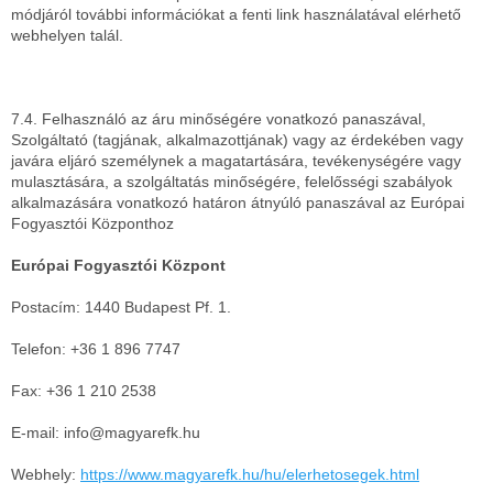
módjáról további információkat a fenti link használatával elérhető
webhelyen talál.
7.4. Felhasználó az áru minőségére vonatkozó panaszával,
Szolgáltató (tagjának, alkalmazottjának) vagy az érdekében vagy
javára eljáró személynek a magatartására, tevékenységére vagy
mulasztására, a szolgáltatás minőségére, felelősségi szabályok
alkalmazására vonatkozó határon átnyúló panaszával az Európai
Fogyasztói Központhoz
Európai Fogyasztói Központ
Postacím: 1440 Budapest Pf. 1.
Telefon: +36 1 896 7747
Fax: +36 1 210 2538
E-mail: info@magyarefk.hu
Webhely:
https://www.magyarefk.hu/hu/elerhetosegek.html