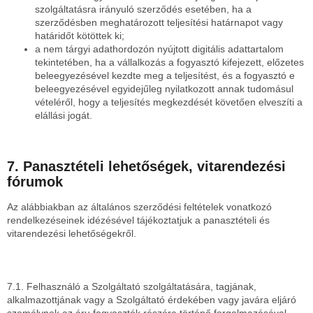
szolgáltatásra irányuló szerződés esetében, ha a
szerződésben meghatározott teljesítési határnapot vagy
határidőt kötöttek ki;
a nem tárgyi adathordozón nyújtott digitális adattartalom
tekintetében, ha a vállalkozás a fogyasztó kifejezett, előzetes
beleegyezésével kezdte meg a teljesítést, és a fogyasztó e
beleegyezésével egyidejűleg nyilatkozott annak tudomásul
vételéről, hogy a teljesítés megkezdését követően elveszíti a
elállási jogát.
7. Panasztételi lehetőségek, vitarendezési
fórumok
Az alábbiakban az általános szerződési feltételek vonatkozó
rendelkezéseinek idézésével tájékoztatjuk a panasztételi és
vitarendezési lehetőségekről.
7.1. Felhasználó a Szolgáltató szolgáltatására, tagjának,
alkalmazottjának vagy a Szolgáltató érdekében vagy javára eljáró