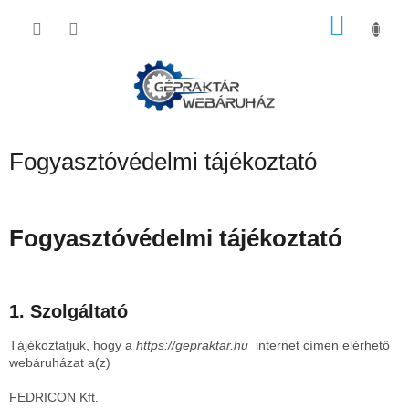
Ugrás
KOSÁ
a
fő
tartalomhoz
Fogyasztóvédelmi tájékoztató
Fogyasztóvédelmi tájékoztató
1. Szolgáltató
Tájékoztatjuk, hogy a
https://gepraktar.hu
internet címen elérhető
webáruházat a(z)
FEDRICON Kft.