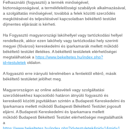
Felhasználó (fogyasztó) a termék minőségével,
biztonságosságával, a termékfelelősségi szabályok alkalmazásával,
a szolgáltatás minőségével, továbbá a felek közötti szerződés
megkötésével és teljesítésével kapcsolatban békéltető testület
díjmentes eljárását is kérheti.
Ha Fogyasztó magyarországi lakóhellyel vagy tartózkodási hellyel
rendelkezik, akkor ezen lakóhely vagy tartózkodási hely szerinti
megyei (fővárosi) kereskedelmi és iparkamarák mellett működő
békéltető testület illetékes. A békéltető testületek elérhetőségei
megtalálhatóak a
https://www.bekeltetes.hu/index.php?
id=testuletek
oldalon.
A fogyasztó erre irányuló kérelmében a fentiektől eltérő, másik
békéltető testületet jelölhet meg.
Magyarországon az online adásvételi vagy szolgáltatási
szerződésekhez kapcsolódó határon átnyúló fogyasztó és
kereskedő közötti jogvitákban szintén a Budapesti Kereskedelmi és
Iparkamara mellett működő Budapesti Békéltető Testület jogosult
eljárni. A Budapesti Kereskedelmi és Iparkamara mellett
működő Budapesti Békéltető Testület elérhetőségei megtalálhatók
a
https://www.bekeltetes.hu/index.php?id=testuletek&pid=1&mid=1