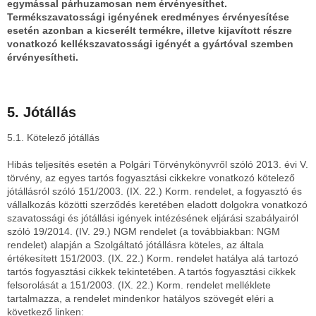
egymással párhuzamosan nem érvényesíthet.
Termékszavatossági igényének eredményes érvényesítése
esetén azonban a kicserélt termékre, illetve kijavított részre
vonatkozó kellékszavatossági igényét a gyártóval szemben
érvényesítheti.
5. Jótállás
5.1. Kötelező jótállás
Hibás teljesítés esetén a Polgári Törvénykönyvről szóló 2013. évi V.
törvény, az egyes tartós fogyasztási cikkekre vonatkozó kötelező
jótállásról szóló 151/2003. (IX. 22.) Korm. rendelet, a fogyasztó és
vállalkozás közötti szerződés keretében eladott dolgokra vonatkozó
szavatossági és jótállási igények intézésének eljárási szabályairól
szóló 19/2014. (IV. 29.) NGM rendelet (a továbbiakban: NGM
rendelet) alapján a Szolgáltató jótállásra köteles, az általa
értékesített 151/2003. (IX. 22.) Korm. rendelet hatálya alá tartozó
tartós fogyasztási cikkek tekintetében. A tartós fogyasztási cikkek
felsorolását a 151/2003. (IX. 22.) Korm. rendelet melléklete
tartalmazza, a rendelet mindenkor hatályos szövegét eléri a
következő linken: