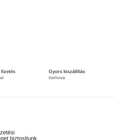
fizetés
Gyors kiszállítás
al
bárhova
izetési
get biztosítunk