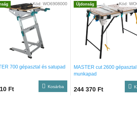
Kód:
WO6908000
Kód:
WO
nság
Újdonság
ER 700 gépasztal és satupad
MASTER cut 2600 gépasztal
munkapad
Kosárba
K
10 Ft
244 370 Ft
L
i
s
t
a
i