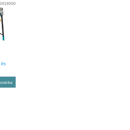
6918000
 és
osárba