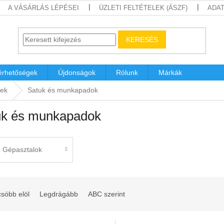
A VÁSÁRLÁS LÉPÉSEI
ÜZLETI FELTÉTELEK (ÁSZF)
ADAT
KERESÉS
érhetőségek
Újdonságok
Rólunk
Márkák
kek
Satuk és munkapadok
uk és munkapadok
Gépasztalok
sóbb elöl
Legdrágább
ABC szerint