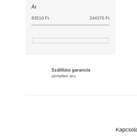
Ár
83510
Ft
244370
Ft
Szállítási garancia
sértetlen áru
L
á
b
l
é
Kapcsol
c