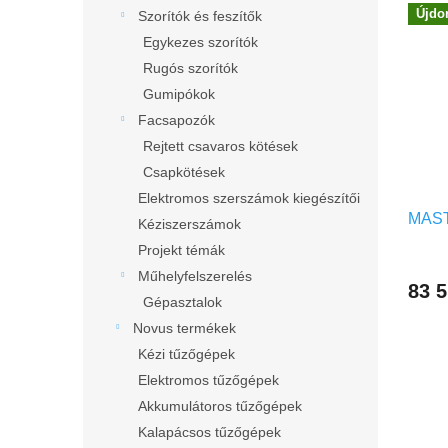
T
é
l
Újdo
Szorítók és feszítők
e
k
Egykezes szorítók
r
e
m
k
Rugós szorítók
é
r
Gumipókok
k
e
Facsapozók
e
n
Rejtett csavaros kötések
k
d
Csapkötések
l
e
i
Elektromos szerszámok kiegészítői
z
MAST
s
é
Kéziszerszámok
t
s
Projekt témák
á
e
Műhelyfelszerelés
j
83 5
Gépasztalok
a
Novus termékek
Kézi tűzőgépek
Elektromos tűzőgépek
Akkumulátoros tűzőgépek
Kalapácsos tűzőgépek