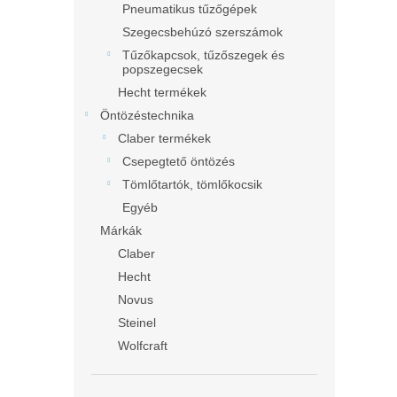
Pneumatikus tűzőgépek
Szegecsbehúzó szerszámok
Tűzőkapcsok, tűzőszegek és
popszegecsek
Hecht termékek
Öntözéstechnika
Claber termékek
Csepegtető öntözés
Tömlőtartók, tömlőkocsik
Egyéb
Márkák
Claber
Hecht
Novus
Steinel
Wolfcraft