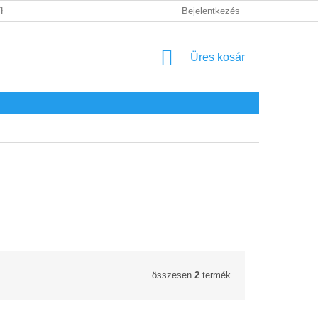
KEZELÉSI TÁJÉKOZTATÓ
JOGI NYILATKOZAT
Bejelentkezés
FOGYASZTÓ
KOSÁR
Üres kosár
összesen
2
termék