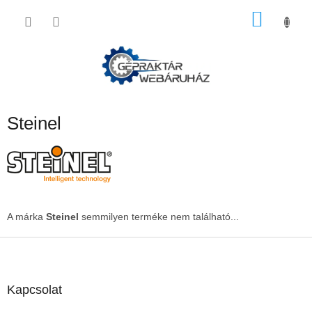
Ugrás
KOSÁ
a
fő
tartalomhoz
Steinel
A márka
Steinel
semmilyen terméke nem található...
L
á
b
l
Kapcsolat
é