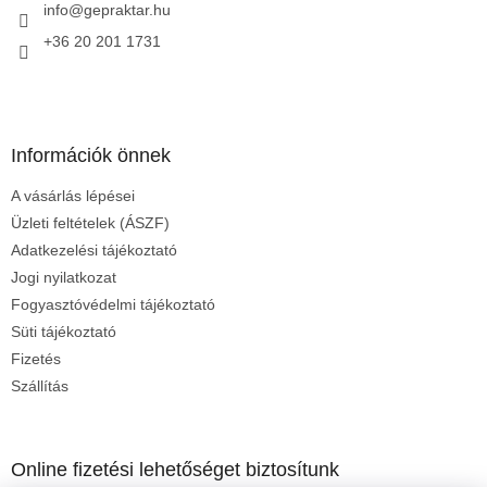
c
info
@
gepraktar.hu
+36 20 201 1731
Információk önnek
A vásárlás lépései
Üzleti feltételek (ÁSZF)
Adatkezelési tájékoztató
Jogi nyilatkozat
Fogyasztóvédelmi tájékoztató
Süti tájékoztató
Fizetés
Szállítás
Online fizetési lehetőséget biztosítunk