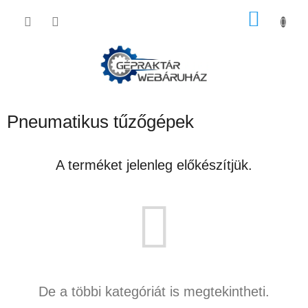
Ugrás
KOSÁ
a
fő
tartalomhoz
Pneumatikus tűzőgépek
A terméket jelenleg előkészítjük.
De a többi kategóriát is megtekintheti.