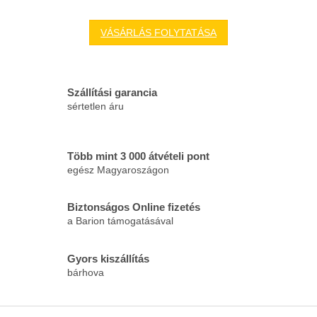
VÁSÁRLÁS FOLYTATÁSA
Szállítási garancia
sértetlen áru
Több mint 3 000 átvételi pont
egész Magyaroszágon
Biztonságos Online fizetés
a Barion támogatásával
Gyors kiszállítás
bárhova
L