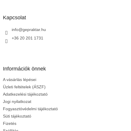
á
b
l
Kapcsolat
é
c
info
@
gepraktar.hu
+36 20 201 1731
Információk önnek
A vásárlás lépései
Üzleti feltételek (ÁSZF)
Adatkezelési tájékoztató
Jogi nyilatkozat
Fogyasztóvédelmi tájékoztató
Süti tájékoztató
Fizetés
Szállítás