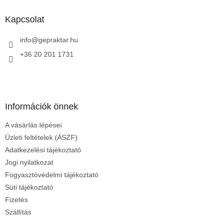
b
l
Kapcsolat
é
c
info
@
gepraktar.hu
+36 20 201 1731
Információk önnek
A vásárlás lépései
Üzleti feltételek (ÁSZF)
Adatkezelési tájékoztató
Jogi nyilatkozat
Fogyasztóvédelmi tájékoztató
Süti tájékoztató
Fizetés
Szállítás