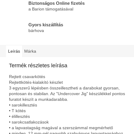
Biztonságos Online fizetés
a Barion támogatásával
Gyors kiszállítás
bárhova
Leírás
Márka
Termék részletes leírása
Rejtett csavarkötés
Rejtettkötés-kialakító készlet
3 egyszerű lépésben összeillesztheti a darabokat gyorsan,
pontosan és stabilan. Az "Undercover Jig" készülékkel pontos
furatot készít a munkadarabba.
• sarokillesztés
• T kötés
• élillesztés
• sarokcsatlakozások
• a lapvastagság magával a szerszámmal megmérhető
• minden, 12 mm-nél nagyobb szabványos lapvastagsághoz