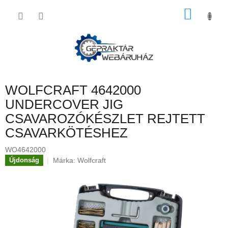
Ugrás
KOSÁ
a
fő
tartalomhoz
WOLFCRAFT 4642000
UNDERCOVER JIG
CSAVAROZÓKÉSZLET REJTETT
CSAVARKÖTÉSHEZ
WO4642000
Márka:
Wolfcraft
Újdonság