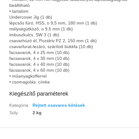
beállítható
• tartalom:
Undercover Jig (1 db)
lépcsős fúró, HSS, o 9,5 mm, 180 mm (1 db)
mélységütköző, o 9,5 mm (1 db)
imbuszkulcs, SW 3 (1 db)
csavarhúzó él, Pozidriv PZ 2, 150 mm (1 db)
csavarfurat-lezáró, szárított bükkfa (10 db)
facsavarok, 4 x 25 mm (10 db)
facsavarok, 4 x 30 mm (10 db)
facsavarok, 4 x 40 mm (10 db)
facsavarok, 4 x 60 mm (10 db)
• műanyagkofferrel
• csomagolás: címke
Kiegészítő paraméterek
Kategória
:
Rejtett csavaros kötések
Súly
:
2 kg
L
á