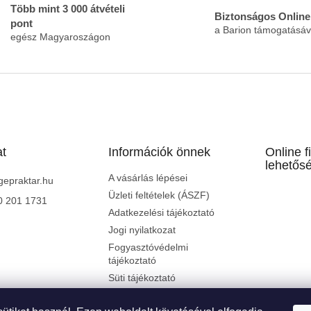
Több mint 3 000 átvételi
Biztonságos Online 
pont
a Barion támogatásáv
egész Magyaroszágon
at
Információk önnek
Online f
lehetősé
A vásárlás lépései
gepraktar.hu
Üzleti feltételek (ÁSZF)
0 201 1731
Adatkezelési tájékoztató
Jogi nyilatkozat
Fogyasztóvédelmi
tájékoztató
Süti tájékoztató
Fizetés