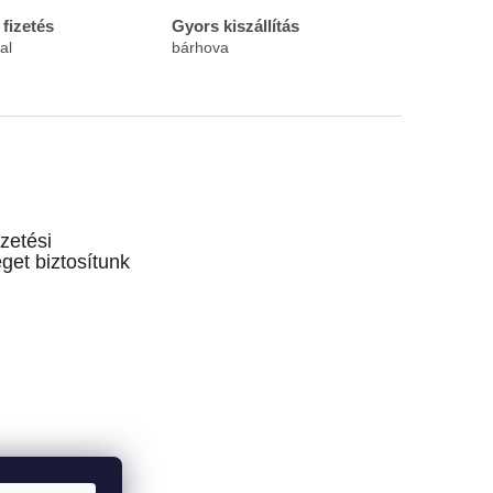
fizetés
Gyors kiszállítás
al
bárhova
izetési
get biztosítunk