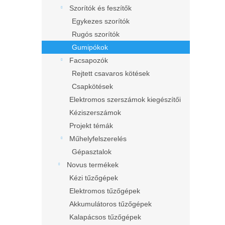
l
Szorítók és feszítők
Egykezes szorítók
Rugós szorítók
Gumipókok
Facsapozók
Rejtett csavaros kötések
Csapkötések
Elektromos szerszámok kiegészítői
Kéziszerszámok
Projekt témák
Műhelyfelszerelés
Gépasztalok
Novus termékek
Kézi tűzőgépek
Elektromos tűzőgépek
Akkumulátoros tűzőgépek
Kalapácsos tűzőgépek