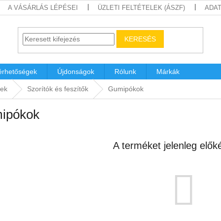
A VÁSÁRLÁS LÉPÉSEI
ÜZLETI FELTÉTELEK (ÁSZF)
ADAT
KERESÉS
érhetőségek
Újdonságok
Rólunk
Márkák
kek
Szorítók és feszítők
Gumipókok
ipókok
A terméket jelenleg előké