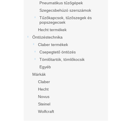
Pneumatikus tűzőgépek
Szegecsbehúzó szerszámok
Tűzőkapcsok, tűzőszegek és
popszegecsek
Hecht termékek
Öntözéstechnika
Claber termékek
Csepegtető öntözés
Tömlőtartók, tömlőkocsik
Egyéb
Márkák
Claber
Hecht
Novus
Steinel
Wolfcraft