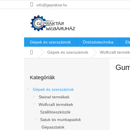
Ugrás
info@gepraktar.hu
a
fő
tartalomhoz
Gépek és szerszámok
Öntözéstechnika
El
Kezdőlap
Gépek és szerszámok
Wolfcraft termé
O
Gum
l
Kategóriák
d
Kategóriák
átugrása
a
l
Gépek és szerszámok
s
Steinel termékek
ó
Wolfcraft termékek
p
a
Szállítóeszközök
n
Satuk és munkapadok
e
Gépasztalok