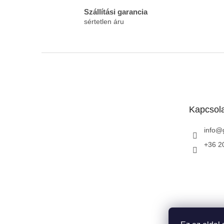
Szállítási garancia
sértetlen áru
L
á
b
l
é
Kapcsol
c
info
@
+36 2