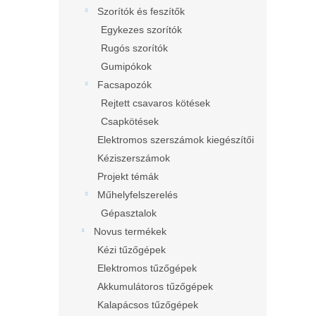
l
Szorítók és feszítők
Egykezes szorítók
Rugós szorítók
Gumipókok
Facsapozók
Rejtett csavaros kötések
Csapkötések
Elektromos szerszámok kiegészítői
Kéziszerszámok
Projekt témák
Műhelyfelszerelés
Gépasztalok
Novus termékek
Kézi tűzőgépek
Elektromos tűzőgépek
Akkumulátoros tűzőgépek
Kalapácsos tűzőgépek