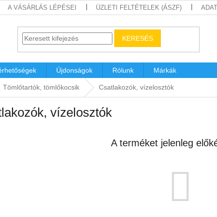
A VÁSÁRLÁS LÉPÉSEI
ÜZLETI FELTÉTELEK (ÁSZF)
ADAT
KERESÉS
érhetőségek
Újdonságok
Rólunk
Márkák
Tömlőtartók, tömlőkocsik
Csatlakozók, vízelosztók
lakozók, vízelosztók
A terméket jelenleg előké